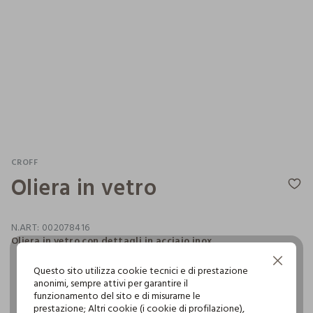
CROFF
Oliera in vetro
N.ART:
002078416
Oliera in vetro con dettagli in acciaio inox.
Continua senza accettare
Questo sito utilizza cookie tecnici e di prestazione
anonimi, sempre attivi per garantire il
pdp.loyalty.section.advantages
funzionamento del sito e di misurarne le
prestazione; Altri cookie (i cookie di profilazione),