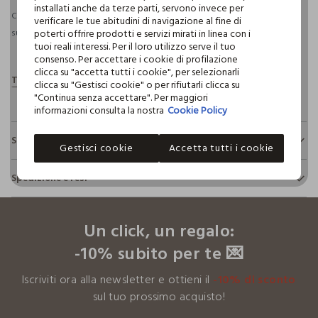
installati anche da terze parti, servono invece per
Consegna prevista entro il 09/08/2026 e spedizione gratuita per ordini
verificare le tue abitudini di navigazione al fine di
poterti offrire prodotti e servizi mirati in linea con i
superiori a 30€ se possiedi una CROFF Club.
Maggiori informazioni
tuoi reali interessi. Per il loro utilizzo serve il tuo
consenso. Per accettare i cookie di profilazione
clicca su "accetta tutti i cookie", per selezionarli
clicca su "Gestisci cookie" o per rifiutarli clicca su
"Continua senza accettare". Per maggiori
informazioni consulta la nostra
Cookie Policy
Sostenibilità e trasparenza
Gestisci cookie
Accetta tutti i cookie
Sicurezza
Spedizione e resi
Il 100% dei nostri articoli viene sottoposto a test chimico-
fisici, per verificarne il rispetto dei limiti che abbiamo
footer.ariatitle
Hai fino a 30 giorni dalla consegna del tuo ordine online per
definito per l’uso di sostanze chimiche, talvolta anche più
cambiare idea e restituire i prodotti che hai acquistato.
restrittivi rispetto a quelli previsti dalla normativa
Un click, un regalo:
internazionale.
-10% subito per te 💌
Clicca qui per vedere i dettagli
Iscriviti ora alla newsletter e ottieni il
-10% di sconto
I nostri fornitori
sul tuo prossimo acquisto!
BERGAMASCHI & VIMERCATI