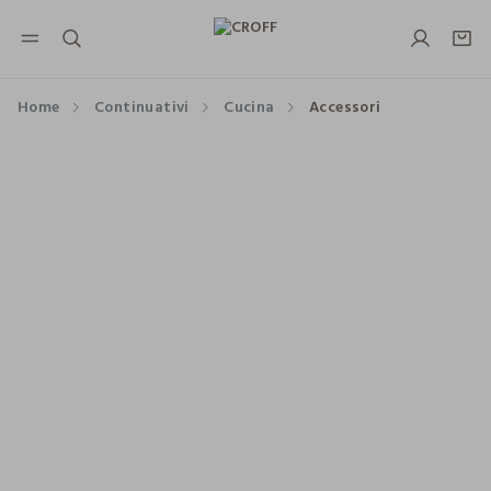
NAVIGATION.ARIA.GOTOMAINCONTENT
NAVIGATION.ARIA.GOTOFOOTER
Home
Continuativi
Cucina
Accessori