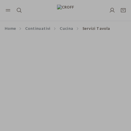
NAVIGATION.ARIA.GOTOMAINCONTENT
NAVIGATION.ARIA.GOTOFOOTER
Home
Continuativi
Cucina
Servizi Tavola