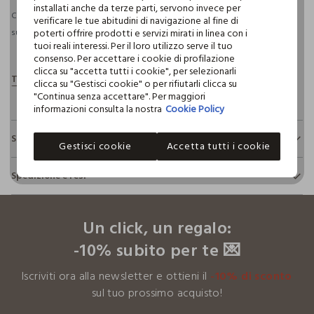
installati anche da terze parti, servono invece per
Consegna prevista entro il 10/08/2026 e spedizione gratuita per ordini
verificare le tue abitudini di navigazione al fine di
poterti offrire prodotti e servizi mirati in linea con i
superiori a 30€ se possiedi una CROFF Club.
Maggiori informazioni
tuoi reali interessi. Per il loro utilizzo serve il tuo
consenso. Per accettare i cookie di profilazione
clicca su "accetta tutti i cookie", per selezionarli
clicca su "Gestisci cookie" o per rifiutarli clicca su
"Continua senza accettare". Per maggiori
informazioni consulta la nostra
Cookie Policy
Sostenibilità e trasparenza
Gestisci cookie
Accetta tutti i cookie
Sicurezza
Spedizione e resi
Il 100% dei nostri articoli viene sottoposto a test chimico-
fisici, per verificarne il rispetto dei limiti che abbiamo
footer.ariatitle
Hai fino a 30 giorni dalla consegna del tuo ordine online per
definito per l’uso di sostanze chimiche, talvolta anche più
cambiare idea e restituire i prodotti che hai acquistato.
restrittivi rispetto a quelli previsti dalla normativa
Un click, un regalo:
internazionale.
-10% subito per te 💌
Clicca qui per vedere i dettagli
Iscriviti ora alla newsletter e ottieni il
-10% di sconto
I nostri fornitori
sul tuo prossimo acquisto!
TOGNANA PORCELLANE SPA