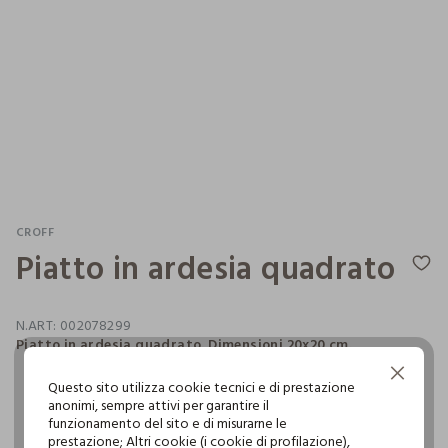
CROFF
Piatto in ardesia quadrato
N.ART:
002078299
Piatto in ardesia quadrato. Dimensioni 20x20 cm.
Continua senza accettare
Questo sito utilizza cookie tecnici e di prestazione
anonimi, sempre attivi per garantire il
pdp.loyalty.section.advantages
funzionamento del sito e di misurarne le
prestazione; Altri cookie (i cookie di profilazione),