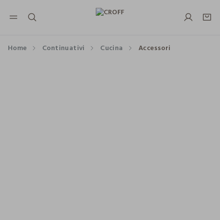
NAVIGATION.ARIA.GOTOMAINCONTENT
NAVIGATION.ARIA.GOTOFOOTER
Home
Continuativi
Cucina
Accessori