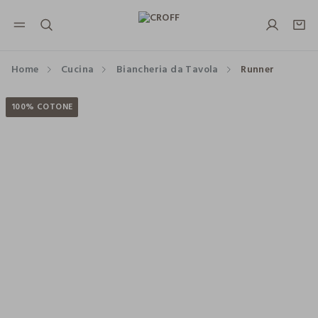
NAVIGATION.ARIA.GOTOMAINCONTENT
NAVIGATION.ARIA.GOTOFOOTER
Home
Cucina
Biancheria da Tavola
Runner
100% COTONE