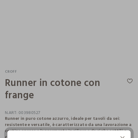
CROFF
Runner in cotone con
frange
N.ART:
003980527
Runner in puro cotone azzurro, ideale per tavoli da sei:
resistente e versatile, è caratterizzato da una lavorazione a
costine spesse e leggermente in rilievo e da righe sottili a
contrasto. Con frange sui lati corti. Dimensioni: 160 x 50 cm.