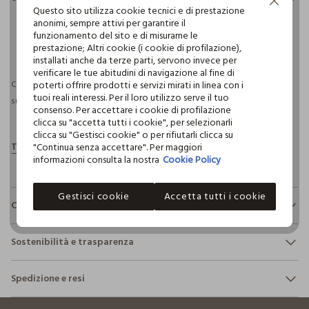
Continua senza accettare
Questo sito utilizza cookie tecnici e di prestazione
anonimi, sempre attivi per garantire il
funzionamento del sito e di misurarne le
pdp.loyalty.section.advantages
prestazione; Altri cookie (i cookie di profilazione),
installati anche da terze parti, servono invece per
verificare le tue abitudini di navigazione al fine di
poterti offrire prodotti e servizi mirati in linea con i
Consegna prevista entro il 10/08/2026 e spedizione gratuita per ordini
tuoi reali interessi. Per il loro utilizzo serve il tuo
superiori a 30€ se possiedi una CROFF Club.
Maggiori informazioni
consenso. Per accettare i cookie di profilazione
clicca su "accetta tutti i cookie", per selezionarli
clicca su "Gestisci cookie" o per rifiutarli clicca su
"Continua senza accettare". Per maggiori
informazioni consulta la nostra
Cookie Policy
Gestisci cookie
Accetta tutti i cookie
Composizione e cura
Composizione:
Sostenibilità e trasparenza
100% COTONE
Sicurezza
Spedizione e resi
Il 100% dei nostri articoli viene sottoposto a test chimico-
NON CANDEGGIARE
fisici, per verificarne il rispetto dei limiti che abbiamo
footer.ariatitle
Hai fino a 30 giorni dalla consegna del tuo ordine online per
definito per l’uso di sostanze chimiche, talvolta anche più