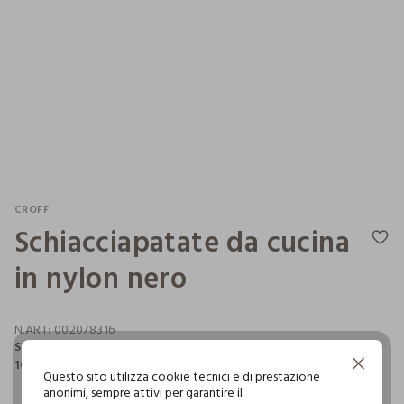
CROFF
Schiacciapatate da cucina
in nylon nero
N.ART:
002078316
Schiacciapatate da cucina in nylon nero. Dimensioni
10,3x26,3x6,7 cm.
Continua senza accettare
Questo sito utilizza cookie tecnici e di prestazione
anonimi, sempre attivi per garantire il