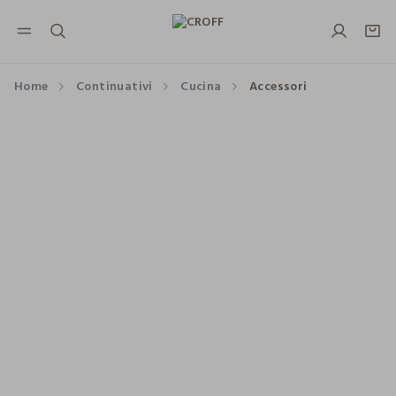
NAVIGATION.ARIA.GOTOMAINCONTENT
NAVIGATION.ARIA.GOTOFOOTER
Home
Continuativi
Cucina
Accessori