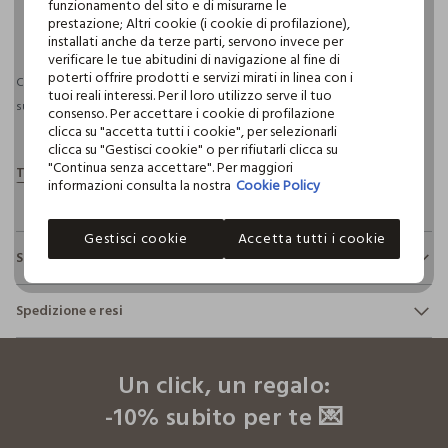
funzionamento del sito e di misurarne le
pdp.loyalty.section.advantages
prestazione; Altri cookie (i cookie di profilazione),
installati anche da terze parti, servono invece per
verificare le tue abitudini di navigazione al fine di
poterti offrire prodotti e servizi mirati in linea con i
Consegna prevista entro il 11/08/2026 e spedizione gratuita per ordini
tuoi reali interessi. Per il loro utilizzo serve il tuo
superiori a 30€ se possiedi una CROFF Club.
Maggiori informazioni
consenso. Per accettare i cookie di profilazione
clicca su "accetta tutti i cookie", per selezionarli
clicca su "Gestisci cookie" o per rifiutarli clicca su
"Continua senza accettare". Per maggiori
informazioni consulta la nostra
Cookie Policy
Gestisci cookie
Accetta tutti i cookie
Sostenibilità e trasparenza
Sicurezza
Spedizione e resi
Il 100% dei nostri articoli viene sottoposto a test chimico-
fisici, per verificarne il rispetto dei limiti che abbiamo
footer.ariatitle
Hai fino a 30 giorni dalla consegna del tuo ordine online per
definito per l’uso di sostanze chimiche, talvolta anche più
cambiare idea e restituire i prodotti che hai acquistato.
restrittivi rispetto a quelli previsti dalla normativa
Un click, un regalo:
internazionale.
-10% subito per te 💌
Clicca qui per vedere i dettagli