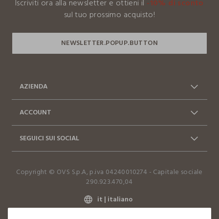
Iscriviti ora alla newsletter e ottieni il
-10% di sconto
I nostri fornitori
sul tuo prossimo acquisto!
GHIDINI CIPRIANO S.R.L.
AZIENDA
Chi siamo
Franchising
ACCOUNT
Contattaci: 0412399081
Spedizioni
Log in / Sign in
Ordini
(lun-ven 9-17)
SEGUICI SUI SOCIAL
Vantaggi Business
FAQ
Resi e cambi
Dichiarazione accessibilità
Facebook
Instagram
Copyright © OVS S.p.A, p.iva 04240010274 - Capitale sociale
TikTok
290.923.470,04
it |
italiano