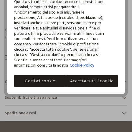
Questo sito utilizza cookie tecnici e di prestazione
anonimi, sempre attivi per garantire il
funzionamento del sito e di misurarne le
pdp.loyalty.section.advantages
prestazione; Altri cookie (i cookie di profilazione),
installati anche da terze parti, servono invece per
verificare le tue abitudini di navigazione al fine di
Consegna prevista entro il 12/08/2026 e spedizione gratuita per ordini
poterti offrire prodotti e servizi mirati in linea con i
superiori a 30€ se possiedi una CROFF Club.
Maggiori informazioni
tuoi reali interessi. Per il loro utilizzo serve il tuo
consenso. Per accettare i cookie di profilazione
clicca su "accetta tutti i cookie", per selezionarli
clicca su "Gestisci cookie" o per rifiutarli clicca su
"Continua senza accettare". Per maggiori
informazioni consulta la nostra
Cookie Policy
Gestisci cookie
Accetta tutti i cookie
Composizione e cura
Composizione:
Sostenibilità e trasparenza
58% POLIESTERE,40% LANA,2% ALTRE FIBRE
Sicurezza
Spedizione e resi
Il 100% dei nostri articoli viene sottoposto a test chimico-
NON CANDEGGIARE
fisici, per verificarne il rispetto dei limiti che abbiamo
footer.ariatitle
Hai fino a 30 giorni dalla consegna del tuo ordine online per
definito per l’uso di sostanze chimiche, talvolta anche più
cambiare idea e restituire i prodotti che hai acquistato.
restrittivi rispetto a quelli previsti dalla normativa