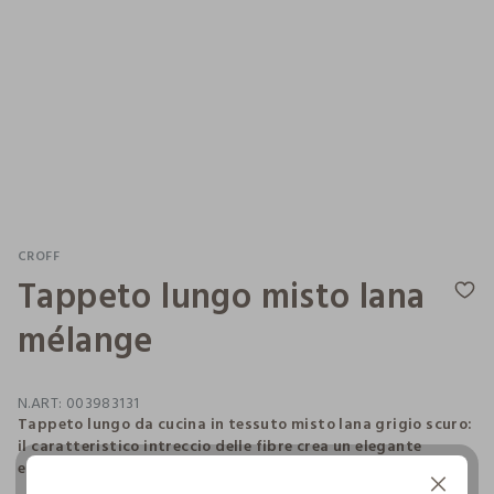
CROFF
Tappeto lungo misto lana
mélange
N.ART:
003983131
Tappeto lungo da cucina in tessuto misto lana grigio scuro:
il caratteristico intreccio delle fibre crea un elegante
effetto mélange. Dimensioni: 230 x 160 cm.
Continua senza accettare