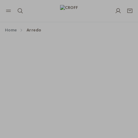
NAVIGATION.ARIA.GOTOMAINCONTENT
NAVIGATION.ARIA.GOTOFOOTER
Home
Arredo