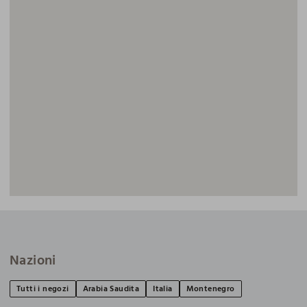
Nazioni
Tutti i negozi
Arabia Saudita
Italia
Montenegro