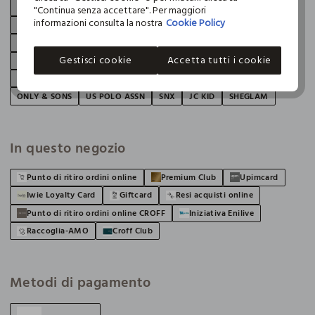
HOLISTIC WOMAN
ACCESSORI JBL
B-YOU
DIEMME
FLER
"Continua senza accettare". Per maggiori
informazioni consulta la nostra
Cookie Policy
KAPPA
LICENZE BAMBINO 40 JBL
LICENZE BAMBINO JBL
LICENZE DONNA JBL
LICENZE UOMO JBL
NAF NAF
Gestisci cookie
Accetta tutti i cookie
NAVIGARE BLACK
NORWAY
POLINELLI
RUSSELL ATHLETIC
SPORT COMMERCE
CARMAKOMA
GYMNASIUM
HAND
ONLY & SONS
US POLO ASSN
SNX
JC KID
SHEGLAM
In questo negozio
Punto di ritiro ordini online
Premium Club
Upimcard
Iwie Loyalty Card
Giftcard
Resi acquisti online
Punto di ritiro ordini online CROFF
Iniziativa Enilive
Raccoglia-AMO
Croff Club
Metodi di pagamento