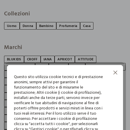
Collezioni
Uomo
Donna
Bambino
Profumeria
Casa
Marchi
BLUKIDS
CROFF
IANA
APRICOT
ATTITUDE
BIJOU BRIGITTE
CAGI
CLAIRE'S
ESPRIT
GABBIANO OCCHIALI
Continua senza accettare
GABBIANO UPIM
INTERGROSS
JACK & JONES
Questo sito utilizza cookie tecnici e di prestazione
anonimi, sempre attivi per garantire il
JACQUELINE DE YONG
JC ACCESSORIES
KIDS'ACCESORIES
funzionamento del sito e di misurarne le
LA VIE
LEPEL
LOVABLE
MARI LIBRI
NATIVA FRAGRANCES
prestazione; Altri cookie (i cookie di profilazione),
ONLY
PERLETTI
PITTAROSSO
PLAYTEX
RESET
installati anche da terze parti, servono invece per
verificare le tue abitudini di navigazione al fine di
ROCCO GIOCATTOLI
SANPELLEGRINO
SPRINGFIELD
TEKMEE
poterti offrire prodotti e servizi mirati in linea con i
TESCOMA
TRI-COASTAL
WAKE UP COSMETICS
WAMPUM
tuoi reali interessi. Per il loro utilizzo serve il tuo
consenso. Per accettare i cookie di profilazione
YOULOOK
J. HART & BROS
RUMFORD
HOLISTC MAN
clicca su "accetta tutti i cookie", per selezionarli
PRIVACY
NICE & CHIC
IWIE
ROSA THEA
NYMOS
clicca su "Gestisci cookie" o per rifiutarli clicca su