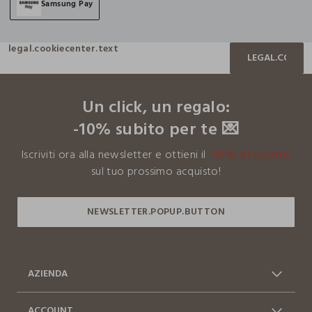
Samsung Pay
legal.cookiecenter.text
LEGAL.COOKIE
footer.ariatitle
Un click, un regalo:
-10% subito per te 💌
Iscriviti ora alla newsletter e ottieni il
-10% di sconto
sul tuo prossimo acquisto!
AZIENDA
Chi siamo
Franchising
ACCOUNT