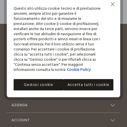
Cuscini
Continua senza accettare
Mobili
Questo sito utilizza cookie tecnici e di prestazione
search.noproducts.suggestedcategory.allproducts
anonimi, sempre attivi per garantire il
funzionamento del sito e di misurarne le
prestazione; Altri cookie (i cookie di profilazione),
footer.ariatitle
installati anche da terze parti, servono invece per
verificare le tue abitudini di navigazione al fine di
Un click, un regalo:
poterti offrire prodotti e servizi mirati in linea con i
tuoi reali interessi. Per il loro utilizzo serve il tuo
-10% subito per te 💌
consenso. Per accettare i cookie di profilazione
clicca su "accetta tutti i cookie", per selezionarli
Iscriviti ora alla newsletter e ottieni il
-10% di sconto
clicca su "Gestisci cookie" o per rifiutarli clicca su
sul tuo prossimo acquisto!
"Continua senza accettare". Per maggiori
informazioni consulta la nostra
Cookie Policy
Gestisci cookie
Accetta tutti i cookie
AZIENDA
Chi siamo
Franchising
ACCOUNT
Contattaci: 0412399081
Spedizioni