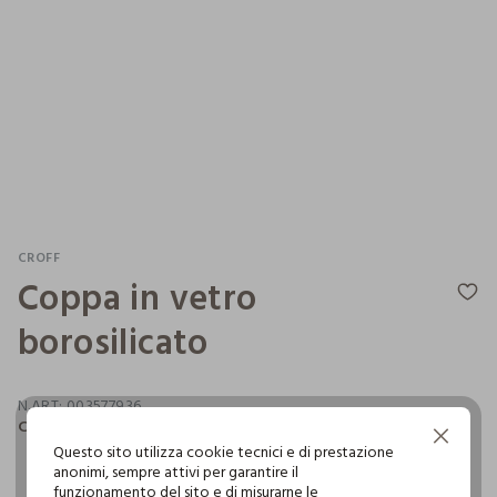
CROFF
Coppa in vetro
borosilicato
N.ART:
003577936
Coppa in vetro borosilicato. Diametro 22 cm.
Continua senza accettare
Questo sito utilizza cookie tecnici e di prestazione
anonimi, sempre attivi per garantire il
funzionamento del sito e di misurarne le