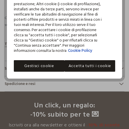
pdp.loyalty.section.advantages
prestazione; Altri cookie (i cookie di profilazione),
installati anche da terze parti, servono invece per
verificare le tue abitudini di navigazione al fine di
Consegna prevista entro il 09/08/2026 e spedizione gratuita per ordini
poterti offrire prodotti e servizi mirati in linea con i
tuoi reali interessi. Per il loro utilizzo serve il tuo
superiori a 30€ se possiedi una CROFF Club.
Maggiori informazioni
consenso. Per accettare i cookie di profilazione
clicca su "accetta tutti i cookie", per selezionarli
clicca su "Gestisci cookie" o per rifiutarli clicca su
"Continua senza accettare". Per maggiori
informazioni consulta la nostra
Cookie Policy
Gestisci cookie
Accetta tutti i cookie
Sostenibilità e trasparenza
Sicurezza
Spedizione e resi
Il 100% dei nostri articoli viene sottoposto a test chimico-
fisici, per verificarne il rispetto dei limiti che abbiamo
footer.ariatitle
Hai fino a 30 giorni dalla consegna del tuo ordine online per
definito per l’uso di sostanze chimiche, talvolta anche più
cambiare idea e restituire i prodotti che hai acquistato.
restrittivi rispetto a quelli previsti dalla normativa
Un click, un regalo:
internazionale.
-10% subito per te 💌
Clicca qui per vedere i dettagli
Iscriviti ora alla newsletter e ottieni il
-10% di sconto