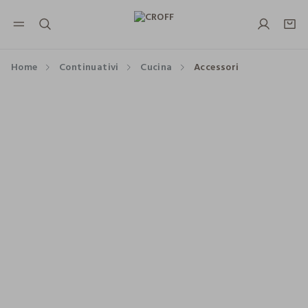
NAVIGATION.ARIA.GOTOMAINCONTENT
NAVIGATION.ARIA.GOTOFOOTER
Home
Continuativi
Cucina
Accessori