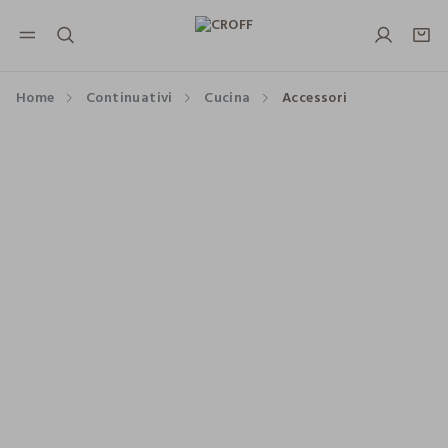
NAVIGATION.ARIA.GOTOMAINCONTENT
NAVIGATION.ARIA.GOTOFOOTER
Home
Continuativi
Cucina
Accessori