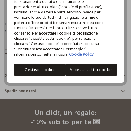
funzionamento del sito e di misurarne le
pdp.loyalty.section.advantages
prestazione; Altri cookie (i cookie di profilazione),
installati anche da terze parti, servono invece per
verificare le tue abitudini di navigazione al fine di
poterti offrire prodotti e servizi mirati in linea con i
Consegna prevista entro il 08/08/2026 e spedizione gratuita per ordini
tuoi reali interessi. Per il loro utilizzo serve il tuo
superiori a 30€ se possiedi una CROFF Club.
Maggiori informazioni
consenso. Per accettare i cookie di profilazione
clicca su "accetta tutti i cookie", per selezionarli
clicca su "Gestisci cookie" o per rifiutarli clicca su
"Continua senza accettare". Per maggiori
informazioni consulta la nostra
Cookie Policy
Gestisci cookie
Accetta tutti i cookie
Sostenibilità e trasparenza
Sicurezza
Spedizione e resi
Il 100% dei nostri articoli viene sottoposto a test chimico-
fisici, per verificarne il rispetto dei limiti che abbiamo
footer.ariatitle
Hai fino a 30 giorni dalla consegna del tuo ordine online per
definito per l’uso di sostanze chimiche, talvolta anche più
cambiare idea e restituire i prodotti che hai acquistato.
restrittivi rispetto a quelli previsti dalla normativa
Un click, un regalo:
internazionale.
-10% subito per te 💌
Clicca qui per vedere i dettagli