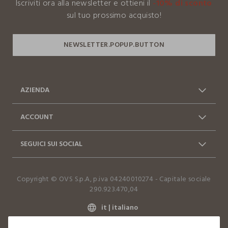
Iscriviti ora alla newsletter e ottieni il
-10% di sconto
I nostri fornitori
sul tuo prossimo acquisto!
GHIDINI CIPRIANO S.R.L.
AZIENDA
Chi siamo
Franchising
ACCOUNT
Contattaci: 0412399081
Spedizioni
Log in / Sign in
Ordini
(lun-ven 9-17)
SEGUICI SUI SOCIAL
Vantaggi Business
FAQ
Resi e cambi
Dichiarazione accessibilità
Facebook
Instagram
Copyright © OVS S.p.A, p.iva 04240010274 - Capitale sociale
TikTok
290.923.470,04
it |
italiano