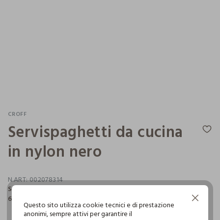
CROFF
Servispaghetti da cucina
in nylon nero
N.ART:
002078314
Servispaghetti da cucina in nylon nero. Dimensioni
6,6x30x7,3 cm.
Continua senza accettare
Questo sito utilizza cookie tecnici e di prestazione
anonimi, sempre attivi per garantire il